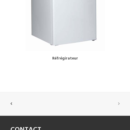
BOOK NOW!
Réfrégirateur